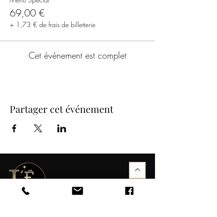
69,00 €
+ 1,73 € de frais de billetterie
Cet événement est complet
Partager cet événement
COORDONNÉES
NOS SPECTACLES
contact@etincelle-cabaret.com