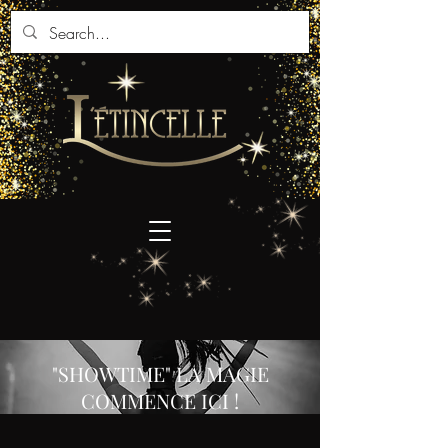
"SHOWTIME" LA MAGIE
COMMENCE ICI !