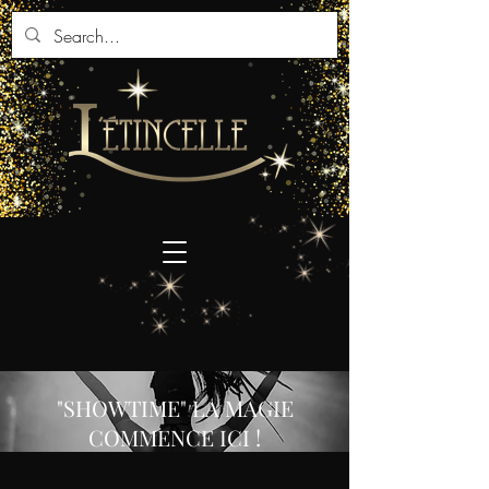
"SHOWTIME" LA MAGIE
COMMENCE ICI !