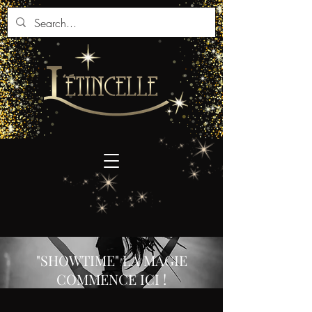
"SHOWTIME" LA MAGIE
COMMENCE ICI !