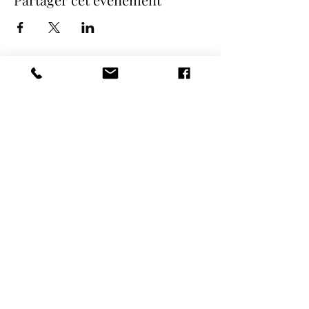
COORDONNÉES
NOS SPECTACLES
contact@etincelle-cabaret.com
Revue Cabaret
METAMORPH'OSES
WILLKOMMEN La comédie Musicale
Spectacle PROMO 80
09.66.91.84.96 /
07.50.67.56.16
Spectacle Nos Tendres
13 rue de l'Europe -
Années 60's
28130 PIERRES
Spectacle de Noël