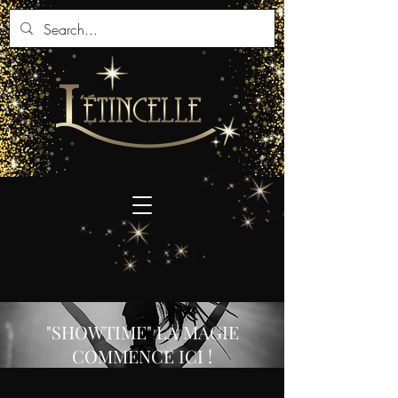
"SHOWTIME" LA MAGIE
COMMENCE ICI !