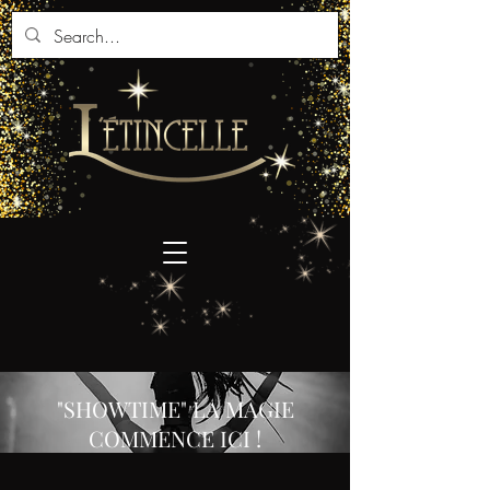
"SHOWTIME" LA MAGIE
COMMENCE ICI !