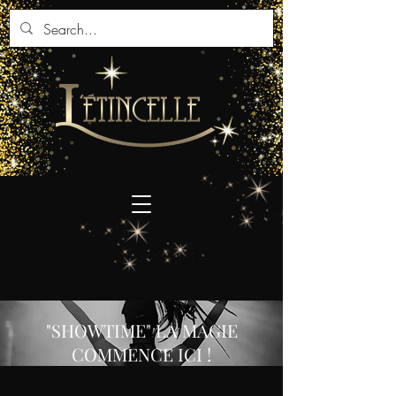
"SHOWTIME" LA MAGIE
COMMENCE ICI !