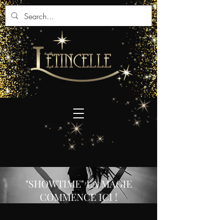
"SHOWTIME" LA MAGIE
COMMENCE ICI !