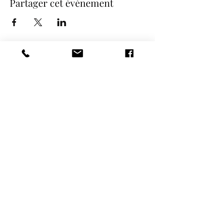
Partager cet événement
COORDONNÉES
NOS SPECTACLES
contact@etincelle-cabaret.com
Revue Cabaret
METAMORPH'OSES
WILLKOMMEN La comédie Musicale
Spectacle PROMO 80
09.66.91.84.96 /
07.50.67.56.16
Spectacle Nos Tendres
13 rue de l'Europe -
Années 60's
28130 PIERRES
Spectacle de Noël