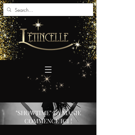
"SHOWTIME" LA MAGIE
COMMENCE ICI !