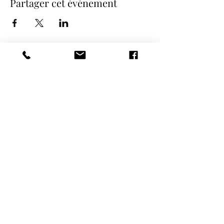
Partager cet événement
COORDONNÉES
NOS SPECTACLES
contact@etincelle-cabaret.com
Revue Cabaret
METAMORPH'OSES
WILLKOMMEN La comédie Musicale
Spectacle PROMO 80
09.66.91.84.96 /
07.50.67.56.16
Spectacle Nos Tendres
13 rue de l'Europe -
Années 60's
28130 PIERRES
Spectacle de Noël