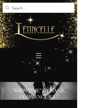
"SHOWTIME" LA MAGIE
COMMENCE ICI !