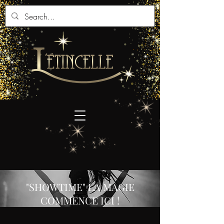
"SHOWTIME" LA MAGIE
COMMENCE ICI !