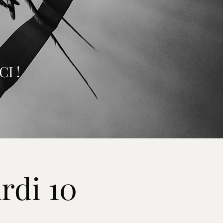
I !
rdi 10