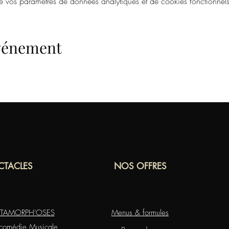
vos paramètres de données analytiques et de cookies fonctionnels
événement
CTACLES
NOS OFFRES
METAMORPH'OSES
Menus & formules
omédie Musicale