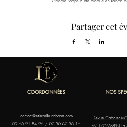
Google Maps a été bloqué en raison de 
Partager cet 
COORDONNÉES
NOS SPE
contact@etincelle-cabaret.com
Revue Cabaret 
09.66.91.84.96 / 07.50.67.56.16
WILLKOMMEN La c