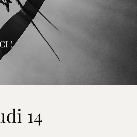
I !
udi 14