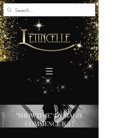
"SHOWTIME" LA MAGIE
COMMENCE ICI !