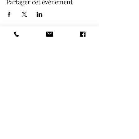
Partager cet événement
COORDONNÉES
NOS SPECTACLES
contact@etincelle-cabaret.com
Revue Cabaret
METAMORPH'OSES
WILLKOMMEN La comédie Musicale
Spectacle PROMO 80
09.66.91.84.96 /
07.50.67.56.16
Spectacle Nos Tendres
13 rue de l'Europe -
Années 60's
28130 PIERRES
Spectacle de Noël