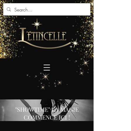
"SHOWTIME" LA MAGIE
COMMENCE ICI !