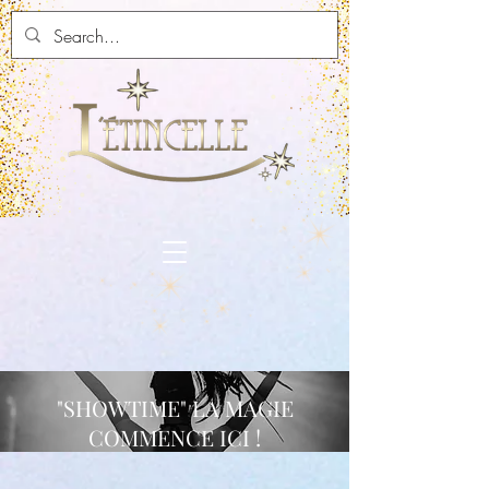
"SHOWTIME" LA MAGIE
COMMENCE ICI !